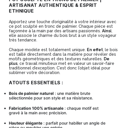
PALMIER
ARTISANAT AUTHENTIQUE & ESPRIT
30x25cm
ETHNIQUE
-
Apportez une touche d’originalité à votre intérieur avec
Modèle
ce pot sculpté en tronc de palmier. Chaque pièce est
façonnée à la main par des artisans passionnés.
Ainsi
,
PTIM008
elle associe le charme du bois brut à un style voyageur
très tendance.
Chaque modèle est totalement unique.
En effet
, le bois
est taillé directement dans la matière pour révéler des
motifs géométriques et des textures naturelles.
De
plus
, ce travail minutieux met en valeur un savoir-faire
traditionnel d’exception. C’est donc l’objet idéal pour
sublimer votre décoration.
ATOUTS ESSENTIELS :
Bois de palmier naturel
: une matière brute
sélectionnée pour son style et sa résistance.
Fabrication 100% artisanale
: chaque motif est
gravé à la main avec précision.
Hauteur élégante
: parfait pour habiller un angle de
pièce ou meubler une entrée.