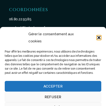
COORDONNÉES
06.80.22.93.85
contact@batu-taman.fr
Gérer le consentement aux
cookies
Pour offrir les meilleures expériences, nous utilisons des technologies
telles que les cookies pour stocker et/ou accéder aux informations des
SUIVEZ-NOUS
appareils. Le fait de consentir à ces technologies nous permettra de traiter
des données telles que le comportement de navigation ou les ID uniques
sur ce site. Le fait de ne pas consentir ou de retirer son consentement
peut avoir un effet négatif sur certaines caractéristiques et fonctions.
ACCEPTER
© 2022 - Tous droits réservés - Site réalisé par Software
REFUSER
attitude