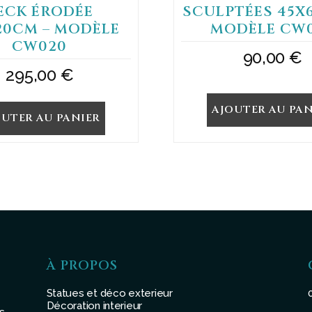
ECK ÉRODÉE
SCULPTÉES 45X
20CM – MODÈLE
MODÈLE CW
CW020
90,00
€
295,00
€
AJOUTER AU PAN
OUTER AU PANIER
À PROPOS
Statues et déco exterieur
Décoration interieur
s