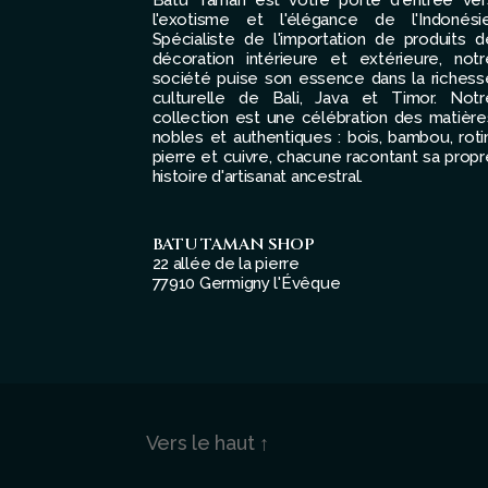
l'exotisme et l'élégance de l'Indonésie
Spécialiste de l'importation de produits d
décoration intérieure et extérieure, notr
société puise son essence dans la richess
culturelle de Bali, Java et Timor. Notr
collection est une célébration des matière
nobles et authentiques : bois, bambou, rotin
pierre et cuivre, chacune racontant sa propr
histoire d'artisanat ancestral.
BATU TAMAN SHOP
22 allée de la pierre
77910 Germigny l'Évêque
Vers le haut
↑