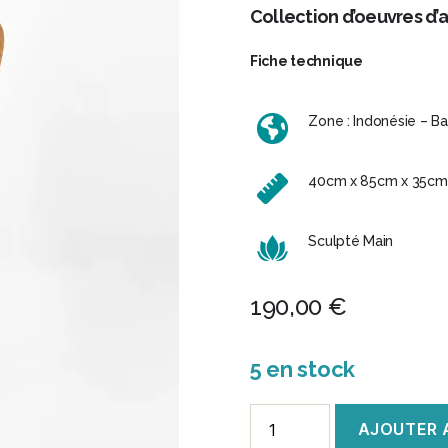
Collection d’oeuvres d’a
Fiche technique
Zone : Indonésie – Bal
40cm x 85cm x 35cm (
Sculpté Main
190,00
€
5 en stock
quantité
AJOUTER 
de