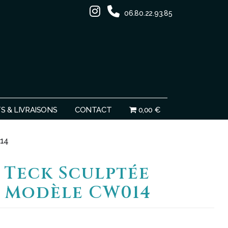
06.80.22.93.85
Ignorer
 & LIVRAISONS
CONTACT
0,00 €
014
 Teck Sculptée
– Modèle CW014