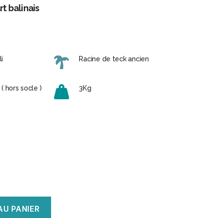
rt balinais
i
Racine de teck ancien
 hors socle )
3Kg
AU PANIER