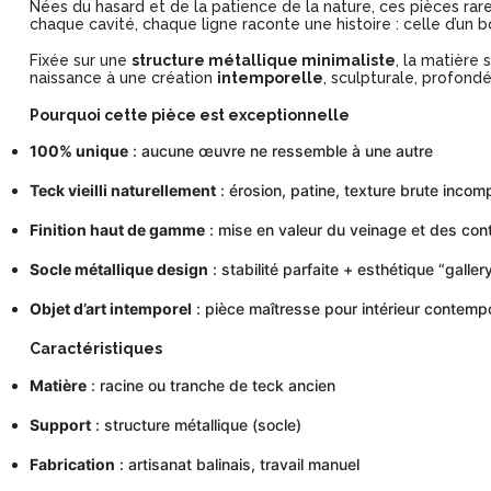
Nées du hasard et de la patience de la nature, ces pièces rar
chaque cavité, chaque ligne raconte une histoire : celle d’un 
Fixée sur une
structure métallique minimaliste
, la matière
naissance à une création
intemporelle
, sculpturale, profon
Pourquoi cette pièce est exceptionnelle
100% unique
: aucune œuvre ne ressemble à une autre
Teck vieilli naturellement
: érosion, patine, texture brute incom
Finition haut de gamme
: mise en valeur du veinage et des con
Socle métallique design
: stabilité parfaite + esthétique “galler
Objet d’art intemporel
: pièce maîtresse pour intérieur contempor
Caractéristiques
Matière
: racine ou tranche de teck ancien
Support
: structure métallique (socle)
Fabrication
: artisanat balinais, travail manuel