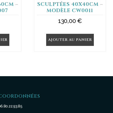
60CM –
SCULPTÉES 40X40CM –
007
MODÈLE CW0011
130,00
€
IER
AJOUTER AU PANIER
COORDONNÉES
06.80.22.93.85