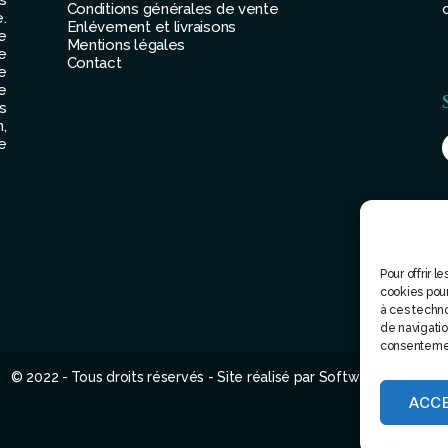
Conditions générales de vente
.
Enlévement et livraisons
e
Mentions légales
e
Contact
e
e
s
,
e
Pour offrir 
cookies pour
à ces techn
de navigation
consentement
© 2022 - Tous droits réservés - Site réalisé par Software attitude
ACC