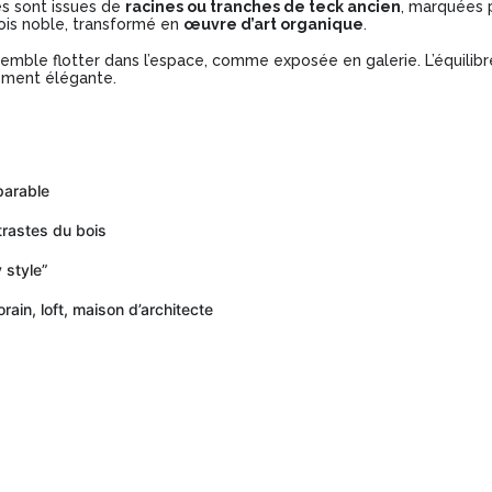
es sont issues de
racines ou tranches de teck ancien
, marquées pa
bois noble, transformé en
œuvre d’art organique
.
 semble flotter dans l’espace, comme exposée en galerie. L’équilib
dément élégante.
parable
trastes du bois
y style”
ain, loft, maison d’architecte