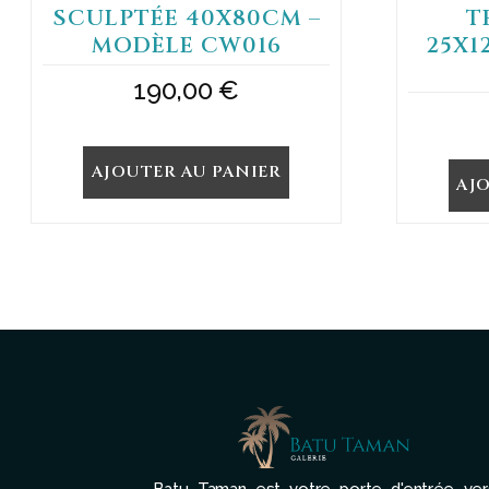
SCULPTÉE 40X80CM –
T
MODÈLE CW016
25X1
190,00
€
AJOUTER AU PANIER
AJ
Batu Taman est votre porte d'entrée ver