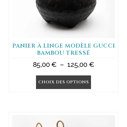
la
page
du
produit
PANIER À LINGE MODÈLE GUCCI
BAMBOU TRESSÉ
Plage
85,00
€
–
125,00
€
de
CHOIX DES OPTIONS
prix :
85,00 €
à
125,00 €
Ce
produit