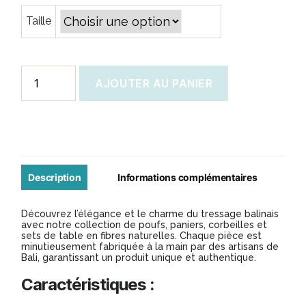
prix :
Taille
8,00 €
à
9,90 €
quantité
AJOUTER AU PANIER
de
Set
de
table
en
Description
Informations complémentaires
Fibre
Découvrez l’élégance et le charme du tressage balinais
tressé
avec notre collection de poufs, paniers, corbeilles et
sets de table en fibres naturelles. Chaque pièce est
minutieusement fabriquée à la main par des artisans de
Bali, garantissant un produit unique et authentique.
Caractéristiques :