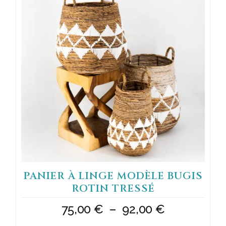
a
plusieurs
variations.
Les
options
peuvent
être
choisies
sur
la
page
du
produit
PANIER À LINGE MODÈLE BUGIS
ROTIN TRESSÉ
Plage
75,00
€
–
92,00
€