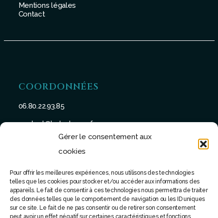
Mentions légales
Contact
COORDONNÉES
06.80.22.93.85
contact@batu-taman.fr
Gérer le consentement aux
cookies
Pour offrir les meilleures expériences, nous utilisons des technologies
telles que les cookies pour stocker et/ou accéder aux informations des
SUIVEZ-NOUS
appareils. Le fait de consentir à ces technologies nous permettra de traiter
des données telles que le comportement de navigation ou les ID uniques
sur ce site. Le fait de ne pas consentir ou de retirer son consentement
peut avoir un effet négatif sur certaines caractéristiques et fonctions.