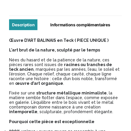
d'arbre
Sculptées
45x60cm
Description
Informations complémentaires
-
Œuvre D’ART BALINAIS en Teck ( PIECE UNIQUE )
Modèle
L’art brut de la nature, sculpté par le temps
CW007
Nées du hasard et de la patience de la nature, ces
pièces rares sont issues de
racines ou tranches de
teck ancien
, marquées par les années, l’eau, le soleil et
l’érosion. Chaque relief, chaque cavité, chaque ligne
raconte une histoire : celle d’un bois noble, transformé
en
œuvre d’art organique
.
Fixée sur une
structure métallique minimaliste
, la
matière semble flotter dans l’espace, comme exposée
en galerie. L’équilibre entre le bois vivant et le métal
contemporain donne naissance à une création
intemporelle
, sculpturale, profondément élégante.
Pourquoi cette pièce est exceptionnelle