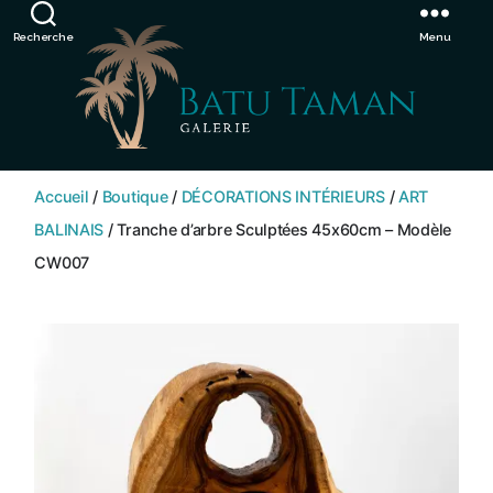
Showroom de Bali, décorations extérieurs et intérieurs
Ignorer
Recherche
Menu
SHOP
BATU
Accueil
/
Boutique
/
DÉCORATIONS INTÉRIEURS
/
ART
TAMAN
BALINAIS
/ Tranche d’arbre Sculptées 45x60cm – Modèle
CW007