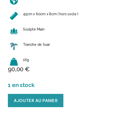
45cm x 60cm x 8cm ( hors socle )
Sculpté Main
Tranche de Suar
1Kg
90,00
€
1 en stock
quantité
AJOUTER AU PANIER
de
Tranche