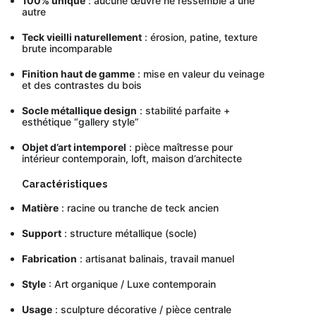
100% unique
: aucune œuvre ne ressemble à une
autre
Teck vieilli naturellement
: érosion, patine, texture
brute incomparable
Finition haut de gamme
: mise en valeur du veinage
et des contrastes du bois
Socle métallique design
: stabilité parfaite +
esthétique “gallery style”
Objet d’art intemporel
: pièce maîtresse pour
intérieur contemporain, loft, maison d’architecte
Caractéristiques
Matière
: racine ou tranche de teck ancien
Support
: structure métallique (socle)
Fabrication
: artisanat balinais, travail manuel
Style
: Art organique / Luxe contemporain
Usage
: sculpture décorative / pièce centrale